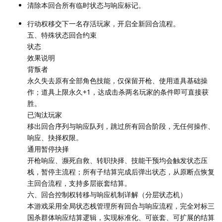
清除本回合所有临时状态与响应标记。
行动权移交下一名存活玩家，开启全新回合流程。
五、特殊状态回合约束
状态
效果说明
背叛者
永久失去原有全部角色技能，仅保留开枪、使用道具基础操
作；道具上限永久+1，达成击杀两名玩家的条件即可直接获
胜。
已淘汰玩家
移出回合序列与响应队列，跳过所有回合阶段，无任何操作、
响应、抉择权限。
通用暂停抉择
开枪响应、濒死自救、转职抉择、技能干预均会触发状态压
栈，暂停主流程；所有子结算完成后弹出状态，从原断点恢复
主回合流程，支持多层嵌套结算。
六、回合控制权转移与响应机制详解（分层状态机）
本游戏采用全局状态栈管理所有回合与响应流程，完全对标三
国杀群体响应结算逻辑，实现标准化、可嵌套、可扩展的结算