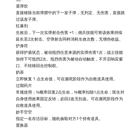
退弹饮
直接移除当前弹膛中的下一发子弹，无判定、无伤害，直接跳
过该发子弹。
狂暴剂
生效后，下一次实弹射击伤害 +1；佣兵技能可将该效果持续
延长至2次射击。空弹射击同样消耗生效次数，无增伤收益。
护身符
获得护盾状态，被动抵挡任意来源的实弹伤害1次；战士技能
加持下可抵挡2次。抵挡伤害为被动自动触发，不开启响应窗
口、不转移回合控制权。
奶茶
立即恢复 1 点生命值，可在濒死阶段作为自救道具使用。
过期药片
常规使用：⅓概率回复2点生命，⅔概率扣除1点生命；医生对
自身使用效果固定反转，必回2血无扣血。可在濒死阶段作为
自救道具使用。
妙手空空
指定一名存活目标，随机偷取对方1个持有道具。
置换器