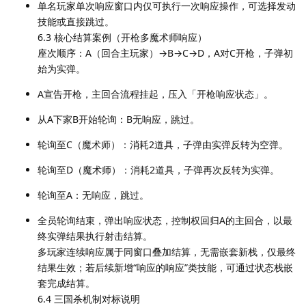
单名玩家单次响应窗口内仅可执行一次响应操作，可选择发动
技能或直接跳过。
6.3 核心结算案例（开枪多魔术师响应）
座次顺序：A（回合主玩家）→B→C→D，A对C开枪，子弹初
始为实弹。
A宣告开枪，主回合流程挂起，压入「开枪响应状态」。
从A下家B开始轮询：B无响应，跳过。
轮询至C（魔术师）：消耗2道具，子弹由实弹反转为空弹。
轮询至D（魔术师）：消耗2道具，子弹再次反转为实弹。
轮询至A：无响应，跳过。
全员轮询结束，弹出响应状态，控制权回归A的主回合，以最
终实弹结果执行射击结算。
多玩家连续响应属于同窗口叠加结算，无需嵌套新栈，仅最终
结果生效；若后续新增“响应的响应”类技能，可通过状态栈嵌
套完成结算。
6.4 三国杀机制对标说明