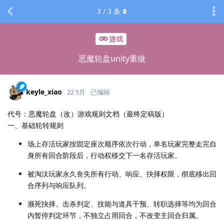
3
/
3
条
游戏
恶魔轮盘unity重做
keyle_xiao
22 5月
已编辑
代号：恶魔轮盘（改）游戏规则文档（最终定稿版）
一、基础轮转规则
场上存活玩家按固定座次顺序依次行动，单名玩家完整走完自
身所有回合阶段后，行动权移交下一名存活玩家。
被淘汰玩家永久丧失所有行动、响应、抉择权限，彻底移出回
合序列与响应队列。
濒死抉择、击杀判定、技能与道具干预、转职选择等均为回合
内暂停判定环节，不独立占用回合，不改变主回合归属。