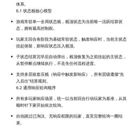
体系。
6.1 状态栈核心模型
游戏常驻单一全局状态栈，栈顶状态为当前唯一活跃结算状
态，拥有最高控制权。
玩家主回合各阶段为基础常驻状态，触发响应时，当前主状态
挂起保留，新响应状态压入栈顶。
子状态结算完毕后自动弹出，栈顶恢复为之前挂起的主状态，
从暂停断点继续执行，不丢失任何流程进度。
支持多层嵌套压栈（响应中触发新响应），所有层级遵循“先
入后出”结算规则。
6.2 通用响应轮询顺序
所有多玩家响应场景，统一以当前回合行动玩家为基准，从其
顺时针下家开始依次轮询。
自动跳过已淘汰、无响应权限的玩家，直至完整轮询一圈结
束。