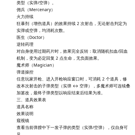
类型（实弹/空弹）。
佣兵（Mercenary）
火力持续
狂暴剂（增伤道具）的效果持续 2 次射击，无论射击判定为
实弹或空弹，均消耗次数。
医生（Doctor）
逆转药理
对自身使用过期药片时，效果完全反转：取消随机扣血/回血
机制，变为必定回复 2 点生命，无负面效果。
魔术师（Magician）
弹道操控
任意玩家开枪、进入开枪响应窗口时，可消耗 2 个道具，修
改本次射击的子弹类型（实弹 ↔ 空弹），多魔术师可连续叠
加篡改，最终子弹类型以响应结束后结果为准。
三、道具效果表
道具名称
效果说明
窥视镜
查看当前弹膛中下一发子弹的类型（实弹/空弹），仅自身可
见。