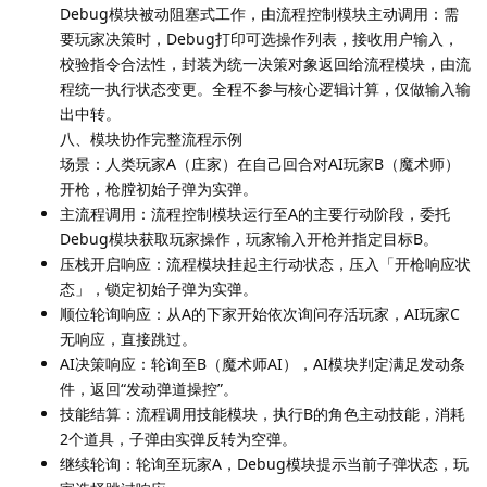
Debug模块被动阻塞式工作，由流程控制模块主动调用：需
要玩家决策时，Debug打印可选操作列表，接收用户输入，
校验指令合法性，封装为统一决策对象返回给流程模块，由流
程统一执行状态变更。全程不参与核心逻辑计算，仅做输入输
出中转。
八、模块协作完整流程示例
场景：人类玩家A（庄家）在自己回合对AI玩家B（魔术师）
开枪，枪膛初始子弹为实弹。
主流程调用：流程控制模块运行至A的主要行动阶段，委托
Debug模块获取玩家操作，玩家输入开枪并指定目标B。
压栈开启响应：流程模块挂起主行动状态，压入「开枪响应状
态」，锁定初始子弹为实弹。
顺位轮询响应：从A的下家开始依次询问存活玩家，AI玩家C
无响应，直接跳过。
AI决策响应：轮询至B（魔术师AI），AI模块判定满足发动条
件，返回“发动弹道操控”。
技能结算：流程调用技能模块，执行B的角色主动技能，消耗
2个道具，子弹由实弹反转为空弹。
继续轮询：轮询至玩家A，Debug模块提示当前子弹状态，玩