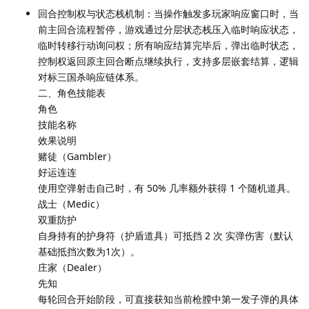
回合控制权与状态栈机制：当操作触发多玩家响应窗口时，当
前主回合流程暂停，游戏通过分层状态栈压入临时响应状态，
临时转移行动询问权；所有响应结算完毕后，弹出临时状态，
控制权返回原主回合断点继续执行，支持多层嵌套结算，逻辑
对标三国杀响应链体系。
二、角色技能表
角色
技能名称
效果说明
赌徒（Gambler）
好运连连
使用空弹射击自己时，有 50% 几率额外获得 1 个随机道具。
战士（Medic）
双重防护
自身持有的护身符（护盾道具）可抵挡 2 次 实弹伤害（默认
基础抵挡次数为1次）。
庄家（Dealer）
先知
每轮回合开始阶段，可直接获知当前枪膛中第一发子弹的具体