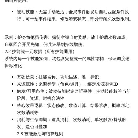
期药片使用。
被动技能：无需手动激活，全局事件触发后自动匹配条件执
行，可干预事件结果、修改游戏状态，部分带耐久次数限制。
示例：护身符抵挡伤害、赌徒空弹自射奖励、战士护盾次数加成、
庄家回合开局先知、佣兵狂暴剂持续增伤。
2.2 技能统一元数据（所有技能通用）
系统内每一个技能实例，均包含完整统一的属性结构，保证调度逻
辑标准化：
基础信息：技能名称、功能描述、唯一标识
来源属性：来源类型（角色/道具）、绑定来源实例ID
触发/可用条件：被动技能绑定监听事件；主动技能校验当前
阶段、资源、时机合法性
核心效果逻辑：状态修改、数值计算、结果篡改、概率判定、
次数消耗等
消耗与生命周期：道具消耗、次数消耗、单次触发/持续触
发、是否可叠加
2.3 技能激活与结算规则