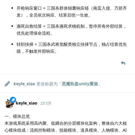
开枪响应窗口 = 三国杀群体锦囊响应链（南蛮入侵、万箭齐
发），全员依次响应、结算后统一生效。
濒死自救结算 = 三国杀濒死求桃机制，暂停所有外部结算，
优先处理保命流程。
转职抉择 = 三国杀武将觉醒类独立抉择节点，独占结算优先
级，不触发外部响应。
keyle_xiao
更改标题为「
恶魔轮盘unity重做
」
keyle_xiao
23 5月
一、模块总览
本游戏系统采用高内聚、低耦合的分层模块化架构，整体由六大核
心模块组成：流程控制模块、技能模块、道具模块、人物模块、AI