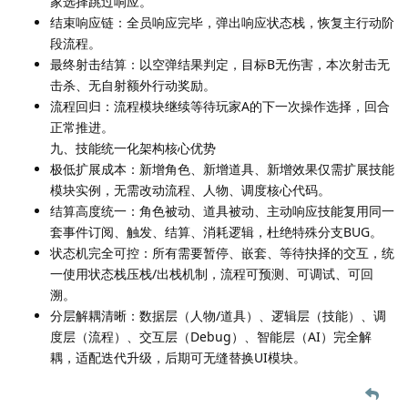
家选择跳过响应。
结束响应链：全员响应完毕，弹出响应状态栈，恢复主行动阶
段流程。
最终射击结算：以空弹结果判定，目标B无伤害，本次射击无
击杀、无自射额外行动奖励。
流程回归：流程模块继续等待玩家A的下一次操作选择，回合
正常推进。
九、技能统一化架构核心优势
极低扩展成本：新增角色、新增道具、新增效果仅需扩展技能
模块实例，无需改动流程、人物、调度核心代码。
结算高度统一：角色被动、道具被动、主动响应技能复用同一
套事件订阅、触发、结算、消耗逻辑，杜绝特殊分支BUG。
状态机完全可控：所有需要暂停、嵌套、等待抉择的交互，统
一使用状态栈压栈/出栈机制，流程可预测、可调试、可回
溯。
分层解耦清晰：数据层（人物/道具）、逻辑层（技能）、调
度层（流程）、交互层（Debug）、智能层（AI）完全解
耦，适配迭代升级，后期可无缝替换UI模块。