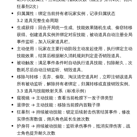
狂暴剂2次）
归属属性：绑定当前持有者玩家实例，记录归属状态
3.2 道具完整生命周期
生成获得：回合开局统一生成、技能效果随机生成、偷窃转移
获得。创建道具实例并绑定对应技能，被动道具自动注册全局
事件监听，加入玩家道具栏。
主动使用：玩家在主要行动阶段主动发起使用，执行绑定主动
技能效果，结算后根据耐久消耗规则判定是否销毁道具。
被动触发：满足事件条件时自动执行道具技能，扣除耐久，次
数耗尽后自动注销监听、销毁道具。
移除与转移：丢弃、偷取、淘汰清空道具时，立即注销该道具
所有被动监听，解除持有者绑定，归属转移或直接销毁实例。
3.3 道具与技能映射关系（标准示例）
窥视镜 → 主动技能：查看当前枪膛下一发子弹类型
退弹饮 → 主动技能：移除当前膛内首颗子弹
狂暴剂 → 持续被动技能：锁定后续射击伤害结算事件，修改
实弹伤害数值，佣兵角色延长生效次数
护身符 → 持续被动技能：监听承伤事件，抵消实弹伤害，战
士角色提升耐久次数