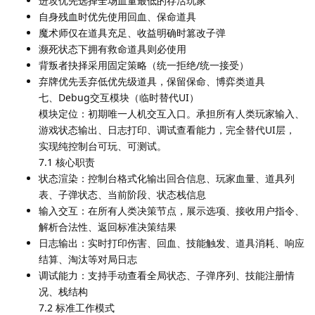
进攻优先选择全场血量最低的存活玩家
自身残血时优先使用回血、保命道具
魔术师仅在道具充足、收益明确时篡改子弹
濒死状态下拥有救命道具则必使用
背叛者抉择采用固定策略（统一拒绝/统一接受）
弃牌优先丢弃低优先级道具，保留保命、博弈类道具
七、Debug交互模块（临时替代UI）
模块定位：初期唯一人机交互入口。承担所有人类玩家输入、
游戏状态输出、日志打印、调试查看能力，完全替代UI层，
实现纯控制台可玩、可测试。
7.1 核心职责
状态渲染：控制台格式化输出回合信息、玩家血量、道具列
表、子弹状态、当前阶段、状态栈信息
输入交互：在所有人类决策节点，展示选项、接收用户指令、
解析合法性、返回标准决策结果
日志输出：实时打印伤害、回血、技能触发、道具消耗、响应
结算、淘汰等对局日志
调试能力：支持手动查看全局状态、子弹序列、技能注册情
况、栈结构
7.2 标准工作模式