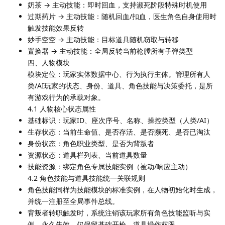
奶茶 → 主动技能：即时回血，支持濒死阶段特殊时机使用
过期药片 → 主动技能：随机回血/扣血，医生角色自身使用时
触发技能效果反转
妙手空空 → 主动技能：目标道具随机窃取与转移
置换器 → 主动技能：全局反转当前枪膛所有子弹类型
四、人物模块
模块定位：玩家实体数据中心、行为执行主体。管理所有人
类/AI玩家的状态、身份、道具、角色技能与决策委托，是所
有游戏行为的承载对象。
4.1 人物核心状态属性
基础标识：玩家ID、座次序号、名称、操控类型（人类/AI）
生存状态：当前生命值、是否存活、是否濒死、是否已淘汰
身份状态：角色职业类型、是否为背叛者
资源状态：道具栏列表、当前道具数量
技能资源：绑定角色专属技能实例（被动/响应主动）
4.2 角色技能与道具技能统一关联规则
角色技能同样为技能模块的标准实例，在人物初始化时生成，
并统一注册至全局事件总线。
背叛者转职触发时，系统注销该玩家所有角色技能监听与实
例，永久失效，仅保留基础开枪、道具操作权限。