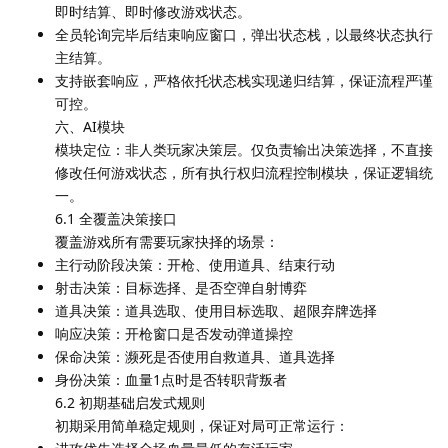
即时结算、即时修改游戏状态。
全员轮询完毕后结束响应窗口，弹出状态栈，以最终状态执行
主结算。
支持嵌套响应，严格依托状态栈实现递归结算，保证流程严谨
可控。
六、AI模块
模块定位：非人类玩家决策层。仅负责输出决策选择，不直接
修改任何游戏状态，所有执行权归流程控制模块，保证逻辑统
一。
6.1 全覆盖决策接口
覆盖游戏所有需要玩家抉择的场景：
主行动阶段决策：开枪、使用道具、结束行动
射击决策：目标选择、是否空弹自射博弈
道具决策：道具选取、使用目标选取、超限弃牌选择
响应决策：开枪窗口是否发动弹道操控
保命决策：濒死是否使用自救道具、道具选择
身份决策：血量1点时是否转职背叛者
6.2 初期基础启发式规则
初期采用简单稳定规则，保证对局可正常运行：