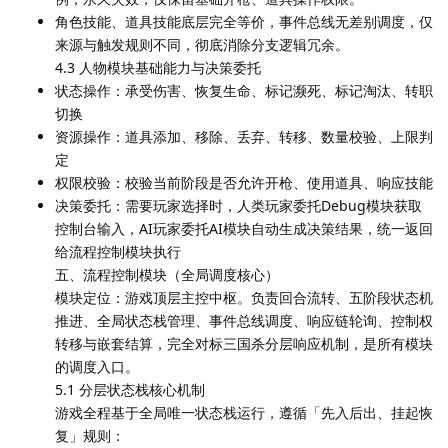
角色技能、道具技能底层完全等价，事件总线无差别调度，仅
来源与触发规则不同，彻底消除分支逻辑冗余。
4.3 人物模块基础能力与决策委托
状态操作：承受伤害、恢复生命、标记濒死、标记淘汰、转职
切换
资源操作：道具添加、移除、丢弃、转移、数量校验、上限判
定
权限校验：校验当前阶段是否允许开枪、使用道具、响应技能
决策委托：需要玩家选择时，人类玩家委托Debug模块获取
控制台输入，AI玩家委托AI模块自动生成决策结果，统一返回
给流程控制模块执行
五、流程控制模块（全局调度核心）
模块定位：游戏顶层主控中枢。负责回合流转、五阶段状态机
推进、全局状态栈管理、事件总线调度、响应链轮询、控制权
转移与嵌套结算，完全对标三国杀分层响应机制，是所有模块
的调度入口。
5.1 分层状态栈核心机制
游戏全程基于全局唯一状态栈运行，遵循「先入后出、挂起恢
复」规则：