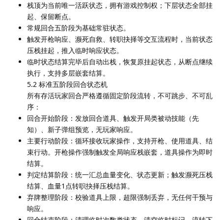
栈顶为当前唯一活跃状态，拥有游戏控制权；下层状态全部挂
起、保留断点。
常规回合五阶段为基础常驻状态。
触发开枪响应、濒死自救、转职抉择等交互流程时，当前状态
压栈挂起，推入临时响应状态。
临时状态结算完毕后自动出栈，恢复原挂起状态，从断点继续
执行，支持多层嵌套结算。
5.2 标准五阶段回合状态机
所有存活玩家回合严格遵循固定阶段流转，不可跳步、不可乱
序：
回合开始阶段：发放回合道具、触发开局类被动技能（先
知）、新子弹组预览，无玩家响应。
主要行动阶段：循环接收玩家操作，支持开枪、使用道具、结
束行动。开枪操作强制触发全局响应栈嵌套，道具操作为即时
结算。
判定结算阶段：统一汇总血量变化、状态更新；触发濒死压栈
结算、血量1点转职抉择压栈结算。
弃牌整理阶段：校验道具上限，超限强制丢弃，无任何干预与
响应。
回合结束阶段：清理临时次数类状态、清空临时标记、流转下