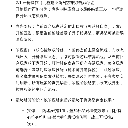
2.1 开枪操作（完整响应链+控制权转移流程）
开枪操作严格分为：宣告→响应窗口→最终结算三步，全程遵
循分层状态机规则。
宣告阶段：当前回合玩家选定射击目标（可选择自身），发起
开枪宣告，锁定当前枪膛首发子弹初始类型，该类型可被后续
响应篡改。
响应窗口（核心控制权转移）：暂停当前主回合流程，向状态
栈压入「开枪响应状态」，临时接管游戏结算流程。从当前回
合玩家的下家开始，顺时针依次询问所有存活玩家。每名玩家
可选择：发动对应响应技能（魔术师弹道操控）、跳过响应。
多名魔术师可依次发动技能，每次篡改即时生效，子弹类型实
时刷新，所有玩家轮询完毕后，响应阶段结束，状态栈弹出，
控制权返还主回合流程。
最终结算阶段：以响应结束后的最终子弹类型判定效果：
实弹：目标基础扣1血，叠加狂暴剂增伤效果；目标持
有护身符则自动消耗护盾抵挡伤害（战士可抵挡2
次）。