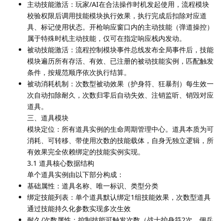
主动技能激活：玩家/AI在合法操作时机发起使用，流程模块
校验权限后调用技能模块执行效果，执行完成后扣除对应道
具、标记使用状态。开枪响应窗口内的主动技能（弹道操控）
属于特殊时机主动技能，仅可在指定响应栈内发动。
被动技能激活：流程控制模块事件总线发布全局事件后，技能
模块遍历所有存活、有效、已注册的被动技能实例，匹配触发
条件，按规范顺序依次执行结算。
被动消耗机制：次数型被动效果（护身符、狂暴剂）每生效一
次自动扣除耐久，次数归零后自动失效、注销监听、销毁对应
道具。
三、道具模块
模块定位：所有道具实例的生命周期管理中心。道具本质为可
消耗、可转移、带使用次数的技能载体，自身无独立逻辑，所
有效果完全依赖绑定的技能实例实现。
3.1 道具核心数据结构
单个道具实例由以下部分构成：
基础属性：道具名称、唯一标识、类型分类
绑定技能列表：单个道具默认绑定1组技能效果，次数型道具
通过技能持久化参数实现多次生效
耐久/次数属性：控制技能可触发次数（战士护身符2次、佣兵