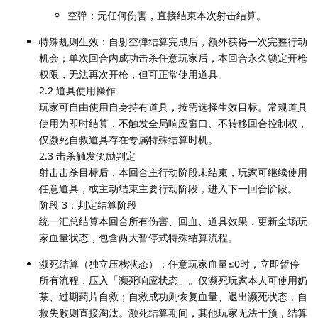
空弹：无任何伤害，直接结束本次射击结算。
特殊规则生效：自射空弹结算完成后，额外获得一次完整行动
机会；单次回合内成功击杀任意玩家后，本回合永久锁定开枪
权限，无法再次开枪，但可正常使用道具。
2.2 道具使用操作
玩家可自由使用自身持有道具，按需选择生效目标。常规道具
使用为即时结算，不触发全局响应窗口、不转移回合控制权，
仅濒死自救道具存在专属特殊结算时机。
2.3 击杀触发奖励判定
射击击杀目标后，本回合主行动阶段未结束，玩家可继续使用
任意道具，或主动结束主要行动阶段，进入下一回合阶段。
阶段 3：判定结算阶段
统一汇总结算本回合所有伤害、回血、道具效果，更新全场玩
家血量状态，包含两大暂停式特殊结算流程。
濒死结算（独立压栈状态）：任意玩家血量≤0时，立即暂停
所有流程，压入「濒死响应状态」。仅濒死玩家本人可使用奶
茶、过期药片自救；自救成功则恢复血量、退出濒死状态，自
救失败则直接淘汰。濒死结算期间，其他玩家无法干预，结算