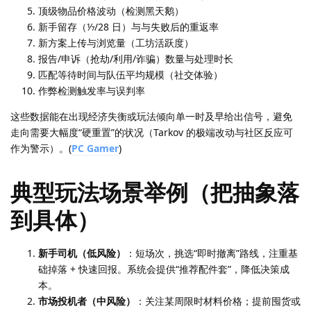
顶级物品价格波动（检测黑天鹅）
新手留存（⅐/28 日）与与失败后的重返率
新方案上传与浏览量（工坊活跃度）
报告/申诉（抢劫/利用/诈骗）数量与处理时长
匹配等待时间与队伍平均规模（社交体验）
作弊检测触发率与误判率
这些数据能在出现经济失衡或玩法倾向单一时及早给出信号，避免
走向需要大幅度“硬重置”的状况（Tarkov 的极端改动与社区反应可
作为警示）。(
PC Gamer
)
典型玩法场景举例（把抽象落
到具体）
新手司机（低风险）
：短场次，挑选“即时撤离”路线，注重基
础掉落 + 快速回报。系统会提供“推荐配件套”，降低决策成
本。
市场投机者（中风险）
：关注某周限时材料价格；提前囤货或