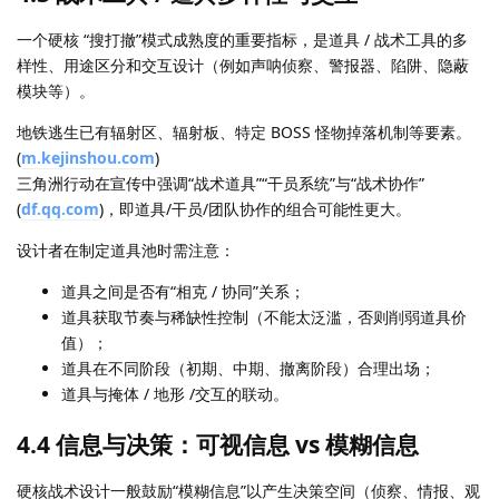
一个硬核 “搜打撤”模式成熟度的重要指标，是道具 / 战术工具的多
样性、用途区分和交互设计（例如声呐侦察、警报器、陷阱、隐蔽
模块等）。
地铁逃生已有辐射区、辐射板、特定 BOSS 怪物掉落机制等要素。
(
m.kejinshou.com
)
三角洲行动在宣传中强调“战术道具”“干员系统”与“战术协作”
(
df.qq.com
)，即道具/干员/团队协作的组合可能性更大。
设计者在制定道具池时需注意：
道具之间是否有“相克 / 协同”关系；
道具获取节奏与稀缺性控制（不能太泛滥，否则削弱道具价
值）；
道具在不同阶段（初期、中期、撤离阶段）合理出场；
道具与掩体 / 地形 /交互的联动。
4.4 信息与决策：可视信息 vs 模糊信息
硬核战术设计一般鼓励“模糊信息”以产生决策空间（侦察、情报、观