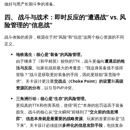
做好与黑产长期斗争的准备。
四、 战斗与战术：即时反应的“遭遇战” vs. 风
险管理的“信息战”
战斗体验的差异，根源在于对“风险”和“信息”这两个核心资源的不同
定义。
地铁逃生：核心是“装备”的风险管理。
由于继承了《和平精英》较快的TTK，战斗更偏向
遭遇后的枪
法与反应
。玩家在战前最大的考量是：“我这身装备值不值得
冒险？”战斗是获取更好装备的手段，因此更鼓励“富贵险中
求”。关卡设计更注重
交战点（Choke Point）的设置
和
高级
资源区的分布
，以引导PVP冲突。
三角洲行动：核心是“生存”的风险管理。
更拟真的TTK和伤害系统，使得“死亡”本身的惩罚远高于装备
损失。战斗的核心从“交火瞬间”前移到了
“交火前的信息博
弈”
。
信息本身就是最重要的战略资源
。玩家的首要目标是“活
下来”。关卡设计必须提供
多样化的信息攻防手段
，包括复杂