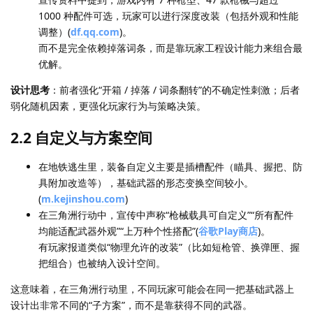
1000 种配件可选，玩家可以进行深度改装（包括外观和性能
调整）(
df.qq.com
)。
而不是完全依赖掉落词条，而是靠玩家工程设计能力来组合最
优解。
设计思考
：前者强化“开箱 / 掉落 / 词条翻转”的不确定性刺激；后者
弱化随机因素，更强化玩家行为与策略决策。
2.2 自定义与方案空间
在地铁逃生里，装备自定义主要是插槽配件（瞄具、握把、防
具附加改造等），基础武器的形态变换空间较小。
(
m.kejinshou.com
)
在三角洲行动中，宣传中声称“枪械载具可自定义”“所有配件
均能适配武器外观”“上万种个性搭配”(
谷歌Play商店
)。
有玩家报道类似“物理允许的改装”（比如短枪管、换弹匣、握
把组合）也被纳入设计空间。
这意味着，在三角洲行动里，不同玩家可能会在同一把基础武器上
设计出非常不同的“子方案”，而不是靠获得不同的武器。