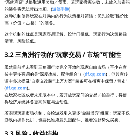
“系统商店”以换取通用奖励／货币。若玩家撤离失败，未放入加密箱
的装备将无法带出地图。(
游侠手游
)
这种机制使得玩家在对局内的行为决策相对简洁：优先拾取“性价比
高（价值 ÷ 占格）”的装备。
这个机制的优点是玩家容易理解、设计门槛低、玩家行为决策路径
清晰、风险较低。
3.2 三角洲行动的“玩家交易 / 市场”可能性
虽然目前尚未看到三角洲行动完全开放的玩家自由市场（至少在宣
传中更多强调的是“深度改装、配件组合”）(
df.qq.com
)，但其宣传
语中多次提及“自定义改装”“上万方案”“装备可在撤离中保留 / 带走”
(
df.qq.com
)。
在玩家社区或者未来版本中，若开放玩家间的交易／拍卖行，将使
得经济系统具备更高深度与波动性。
若实现玩家市场机制，会给游戏引入更多“金融博弈”维度：玩家不仅
游戏内操作比拼，也要比谁愿意先囤配件、谁看准趋势先买卖。
3.3 风险 - 收益结构