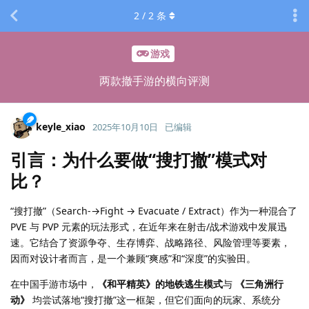
2
/
2
条
游戏
两款撤手游的横向评测
keyle_xiao
2025年10月10日
已编辑
引言：为什么要做“搜打撤”模式对
比？
“搜打撤”（Search-→Fight → Evacuate / Extract）作为一种混合了
PVE 与 PVP 元素的玩法形式，在近年来在射击/战术游戏中发展迅
速。它结合了资源争夺、生存博弈、战略路径、风险管理等要素，
因而对设计者而言，是一个兼顾“爽感”和“深度”的实验田。
在中国手游市场中，
《和平精英》的地铁逃生模式
与
《三角洲行
动》
均尝试落地“搜打撤”这一框架，但它们面向的玩家、系统分