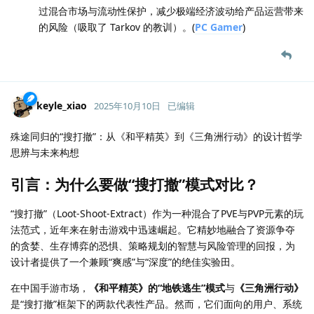
过混合市场与流动性保护，减少极端经济波动给产品运营带来
的风险（吸取了 Tarkov 的教训）。(
PC Gamer
)
keyle_xiao
2025年10月10日
已编辑
殊途同归的“搜打撤”：从《和平精英》到《三角洲行动》的设计哲学
思辨与未来构想
引言：为什么要做“搜打撤”模式对比？
“搜打撤”（Loot-Shoot-Extract）作为一种混合了PVE与PVP元素的玩
法范式，近年来在射击游戏中迅速崛起。它精妙地融合了资源争夺
的贪婪、生存博弈的恐惧、策略规划的智慧与风险管理的回报，为
设计者提供了一个兼顾“爽感”与“深度”的绝佳实验田。
在中国手游市场，
《和平精英》的“地铁逃生”模式
与
《三角洲行动》
是“搜打撤”框架下的两款代表性产品。然而，它们面向的用户、系统