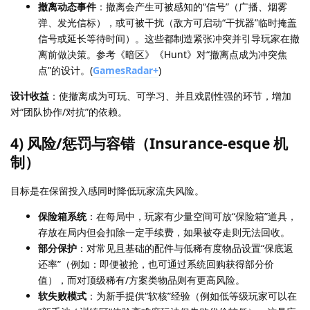
撤离动态事件
：撤离会产生可被感知的“信号”（广播、烟雾
弹、发光信标），或可被干扰（敌方可启动“干扰器”临时掩盖
信号或延长等待时间）。这些都制造紧张冲突并引导玩家在撤
离前做决策。参考《暗区》《Hunt》对“撤离点成为冲突焦
点”的设计。(
GamesRadar+
)
设计收益
：使撤离成为可玩、可学习、并且戏剧性强的环节，增加
对“团队协作/对抗”的依赖。
4) 风险/惩罚与容错（Insurance-esque 机
制）
目标是在保留投入感同时降低玩家流失风险。
保险箱系统
：在每局中，玩家有少量空间可放“保险箱”道具，
存放在局内但会扣除一定手续费，如果被夺走则无法回收。
部分保护
：对常见且基础的配件与低稀有度物品设置“保底返
还率”（例如：即便被抢，也可通过系统回购获得部分价
值），而对顶级稀有/方案类物品则有更高风险。
软失败模式
：为新手提供“软核”经验（例如低等级玩家可以在