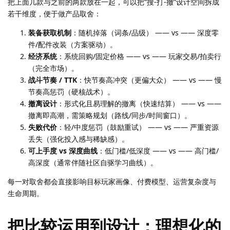
把上面几款与之前的两款放在一起，可以把“搜-打-撤”设计空间拆成
若干维度，便于做产品取舍：
装备获取机制
：随机掉落（词条/品级） —— vs —— 深度零
件/配件改装（方案驱动）。
经济系统
：系统回购/固定价格 —— vs —— 玩家交易/拍卖行
（完全市场）。
战斗节奏 / TTK
：快节奏高冲突（更偏大众） —— vs —— 慢
节奏高惩罚（硬核战术）。
撤离设计
：形式化且易理解的撤离（快速结算） —— vs ——
撤离即高潮，需策略规划（路线/同步/时间窗口）。
失败代价
：轻/中度惩罚（鼓励重试） —— vs —— 严重资源
丢失（强化投入感与稀缺感）。
可上手度 vs 深度曲线
：低门槛/低深度 —— vs —— 高门槛/
高深度（通常伴随社区自驱学习曲线）。
每一对取舍都会直接影响目标玩家画像、付费模型、运营复杂度与
生命周期。
把比较运用到设计：理想化的