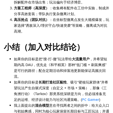
拆解配件在市场出售；玩法偏向于经济博弈。
方案工程师（高深度）
：收集稀有配件在工坊中实验，制成并
分享高效套装；带队执行复杂撤离计划。
高压抢点（团队对抗）
：在坐标型撤离点发生大规模爆发，玩
家选择“诱敌深入/埋伏守点/快速突袭”等策略，撤离成为对抗
高潮。
小结（加入对比结论）
如果你的目标是把“搜-打-撤”玩法带给
大流量用户
，并希望短
期内高 DAU，优先走《和平精英》那种“低门槛 + 刷装爽感”
是可行的路径；配合定期活动和掉落池更新能保证高频次回
流。
如果你的目标是
长期打造社区黏性
、吸引“硬核玩家群体”并希
望玩法产生自驱式深度（自定义 + 市场 + 策略），那像《三
角洲行动》《Tarkov》那类系统深耕是方向，但必须准备充
足的运维、经济设计能力与社区沟通策略。(
PC Gamer
)
我上面提出的
混合模型
意在寻找两者之间的折中：给大众入口
与初始爽感，同时为核心玩家保留长期目标与工匠玩法；并通