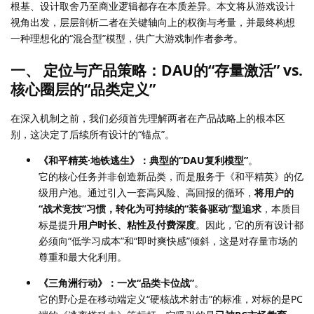
根基、设计取舍乃至商业逻辑都存在本质差异。本文将从游戏设计
视角出发，层层剖析二者在关键轴向上的权衡与考量，并最终构想
一种理想化的“混合型”模型，供广大游戏制作者参考。
一、 定位与产品策略：DAU的“存量激活” vs.
核心圈层的“品类定义”
在深入机制之前，我们必须首先理解两者在产品战略上的根本区
别，这决定了后续所有设计的“锚点”。
《和平精英·地铁逃生》：典型的“DAU复利模型”
。
它的核心任务并非创造新品类，而是服务于《和平精英》的亿
级用户池。通过引入一套高风险、高回报的循环，
将用户的
“战术竞技”习惯，转化为可持续的“装备驱动”型追求
，本质目
标是提升
用户时长、粘性及付费深度
。因此，它的所有设计都
必须向“低学习成本”和“即时爽快感”倾斜，这是对存量市场的
尊重和最大化利用。
《三角洲行动》：一次“品类卡位战”
。
它的野心是在移动端定义“硬核战术射击”的标准，对标的是PC