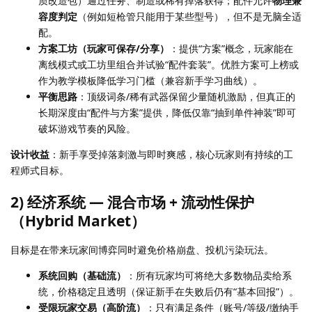
质改造包）通过任务、制造或稀有掉落获得；配件允许
物理兼
容度判定
（例如短枪管只能用于某些型号），但不是无脑全适
配。
方案工坊（玩家可保存/分享）
：提供“方案”概念，玩家能在
离线模式或工坊里组合并试验“配件套装”。优胜方案可上榜或
作为教学模板降低学习门槛（兼容新手学习曲线）。
平衡思路
：顶级词条/稀有武器保留少量随机激励，但真正的
长期深度由“配件与方案”提供，降低仅靠“抽到单件神装”即可
破坏游戏节奏的风险。
设计收益
：新手享受掉落刺激与即时爽感，核心玩家则有持续的工
程师式目标。
2) 经济系统 — 混合市场 + 流动性保护
（Hybrid Market）
目标是在带来玩家间博弈同时避免价格崩盘、投机污染玩法。
系统回购（基础流）
：所有玩家均可将绝大多数物品卖给系
统，价格稳定且透明（保证新手在失败后仍有“基本回报”）。
受限玩家交易（高阶流）
：只有满足条件（账号/等级/缴纳手