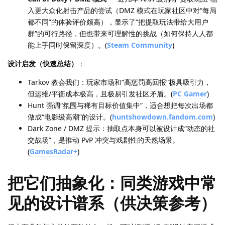
入更大众化射击产品的尝试（DMZ 模式在玩家社区中对“每局
都不同”的体验评价颇高），显示了“把提取玩法带给大用户
群”的可行路径，但也带来可理解性的挑战（如何保持人人都
能上手同时保留深度）。(
Steam Community
)
设计启发（快速总结）
：
Tarkov 教会我们：玩家市场和“高惩罚高回报”极具吸引力，
但运维/平衡成本极高，且极易引发社区矛盾。(
PC Gamer
)
Hunt 强调“氛围与稀有目标价值集中”，适合想把每次出场都
做成“电影级高潮”的设计。(
huntshowdown.fandom.com
)
Dark Zone / DMZ 提示：抽取点本身可以被设计成“动态的社
交战场”，是推动 PvP 冲突与戏剧性的天然场景。
(
GamesRadar+
)
把它们抽象化：同类游戏中常
见的设计谱系（供决策参考）