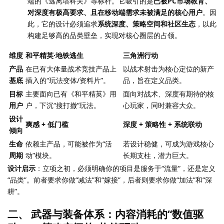
端的《逃离塔科夫》等标杆。它吸引的是
已被PC市场教育、
对深度有极高要求、且在移动端需求未被满足的核心用户
。因
此，它的设计必须追求
系统深度、策略空间和社区生态
，以此
构建足够高的品类壁垒，实现对核心圈层的占领。
维度
和平精英·地铁逃生
三角洲行动
产品
在已有大体量战术竞技产品上
以战术射击为核心定位的新产
基底
插入的“玩法变体/资料片”。
品，旨在定义品类。
目标
主要面向已有《和平精英》用
面向对战术、深度有期待的核
用户
户，下沉“搜打撤”玩法。
心玩家，同时兼容大众。
设计
爽感 + 低门槛
深度 + 策略性 + 系统联动
倾向
生命
依赖主产品，可能被作为“活
若设计稳健，可成为游戏核心
周期
动”模块。
长期支柱，潜力巨大。
设计启示
：立项之初，必须明确你的项目是服务于“流量”，还是定义
“品类”。前者要求你做“减法”和“嫁接”，后者则要求你做“加法”和“深
耕”。
二、 武器与装备体系：内容消耗的“数值驱