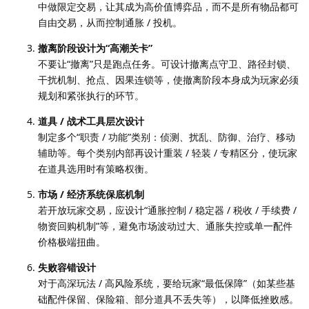
中做限定交易，让其成为高价值博弈品，而不是所有物品都可
自由交易，从而控制通胀 / 投机。
撤离阶段设计为“高潮关卡”
不要让“撤离”只是跑点任务。可设计撤离点守卫、路径封锁、
干扰机制、抢点、因果连锁等，使撤离阶段本身成为玩家必须
规划和紧张执行的环节。
道具 / 战术工具层次设计
制定多个“职责 / 功能”类别：侦测、扰乱、防御、治疗、移动
辅助等。每个类别内部再设计重装 / 轻装 / 专精区分，使玩家
在道具选用时有策略权衡。
市场 / 经济系统保底机制
若开放玩家交易，应设计“通胀控制 / 稳定器 / 税收 / 手续费 /
物资回购机制”等，避免市场波动过大、通胀失控或单一配件
价格极端扭曲。
失败容错设计
对于高深玩法 / 高风险系统，要给玩家“最低保障”（如某些基
础配件保留、保险箱、部分道具不丢失等），以降低挫败感。