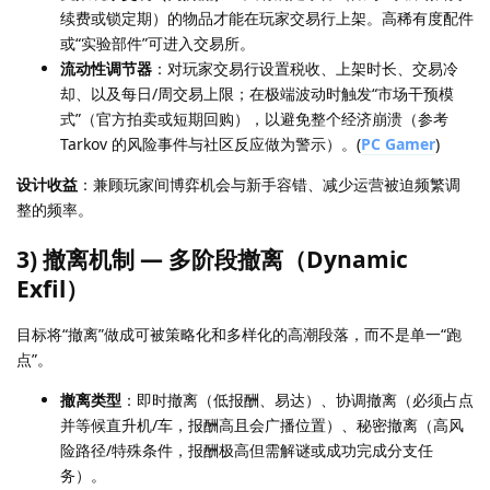
续费或锁定期）的物品才能在玩家交易行上架。高稀有度配件
或“实验部件”可进入交易所。
流动性调节器
：对玩家交易行设置税收、上架时长、交易冷
却、以及每日/周交易上限；在极端波动时触发“市场干预模
式”（官方拍卖或短期回购），以避免整个经济崩溃（参考
Tarkov 的风险事件与社区反应做为警示）。(
PC Gamer
)
设计收益
：兼顾玩家间博弈机会与新手容错、减少运营被迫频繁调
整的频率。
3) 撤离机制 — 多阶段撤离（Dynamic
Exfil）
目标将“撤离”做成可被策略化和多样化的高潮段落，而不是单一“跑
点”。
撤离类型
：即时撤离（低报酬、易达）、协调撤离（必须占点
并等候直升机/车，报酬高且会广播位置）、秘密撤离（高风
险路径/特殊条件，报酬极高但需解谜或成功完成分支任
务）。