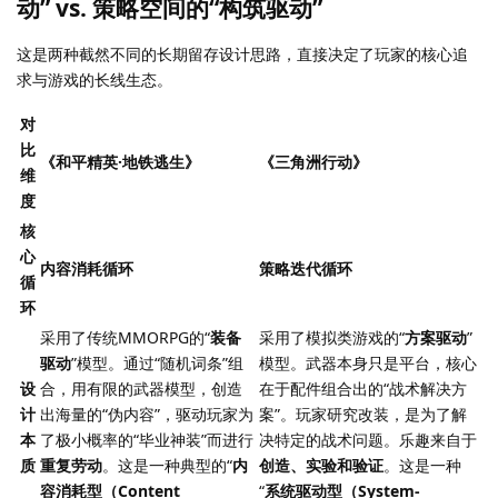
动” vs. 策略空间的“构筑驱动”
这是两种截然不同的长期留存设计思路，直接决定了玩家的核心追
求与游戏的长线生态。
对
比
《和平精英·地铁逃生》
《三角洲行动》
维
度
核
心
内容消耗循环
策略迭代循环
循
环
采用了传统MMORPG的“
装备
采用了模拟类游戏的“
方案驱动
”
驱动
”模型。通过“随机词条”组
模型。武器本身只是平台，核心
设
合，用有限的武器模型，创造
在于配件组合出的“战术解决方
计
出海量的“伪内容”，驱动玩家为
案”。玩家研究改装，是为了解
本
了极小概率的“毕业神装”而进行
决特定的战术问题。乐趣来自于
质
重复劳动
。这是一种典型的“
内
创造、实验和验证
。这是一种
容消耗型（Content
“
系统驱动型（System-