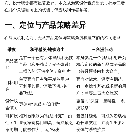
布、设计取舍都有显著差异。本文从游戏设计视角出发，揭示二者
在几个关键轴向上的权衡，供游戏制作者参考。
一、定位与产品策略差异
在深入机制之前，先从产品定位与策略角度梳理它们的不同思路：
维度
和平精英·地铁逃生
三角洲行动
是在一个已有大体量战术竞技
本身就是一个以战术射击为
产品基
产品（和平精英 / 光子体系）
核心定位的新产品或子品牌
底
上插入的“玩法变体 / 资料片”
（兼具硬核向和大众向）
主要面向已有和平精英用户，
面向对战术、深度有期待、
目标用
可利用其用户基数下沉“搜打
有一定操作基础或求新的用
户
撤”玩法
户；兼容进击大众玩家
设计取
更偏向“深度 + 策略性 + 系
更偏向“爽感 + 低门槛”
舍倾向
统联动”
可扩展
相对被限制为“玩法补充”—如
若设计稳健，可成为游戏核
性 / 生
果玩家觉得门槛高、玩法疲乏
心长期支柱，并衍生出多种
命周期
可能被作为“活动”模块
变体与系统扩展