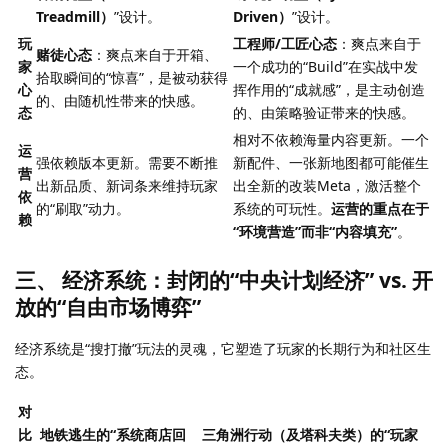
Treadmill）
”设计。
Driven）
”设计。
玩
工程师/工匠心态
：爽点来自于
赌徒心态
：爽点来自于开箱、
家
一个成功的“Build”在实战中发
拾取瞬间的“惊喜”，是被动获得
心
挥作用的“成就感”，是主动创造
的、由随机性带来的快感。
态
的、由策略验证带来的快感。
相对不依赖海量内容更新。一个
运
强依赖版本更新。需要不断推
新配件、一张新地图都可能催生
营
出新品质、新词条来维持玩家
出全新的改装Meta，激活整个
依
的“刷取”动力。
系统的可玩性。
运营的重点在于
赖
“环境营造”而非“内容填充”
。
三、 经济系统：封闭的“中央计划经济” vs. 开
放的“自由市场博弈”
经济系统是“搜打撤”玩法的灵魂，它塑造了玩家的长期行为和社区生
态。
对
比
地铁逃生的“系统商店回
三角洲行动（及塔科夫类）的“玩家