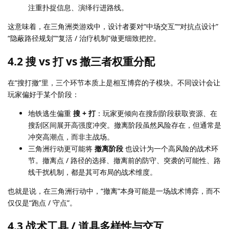
注重扑捉信息、演绎行进路线。
这意味着，在三角洲类游戏中，设计者要对“中场交互”“对抗点设计”
“隐蔽路径规划”“复活 / 治疗机制”做更细致把控。
4.2 搜 vs 打 vs 撤三者权重分配
在“搜打撤”里，三个环节本质上是相互博弈的子模块。不同设计会让
玩家偏好于某个阶段：
地铁逃生偏重
搜 + 打
：玩家更倾向在搜刮阶段获取资源、在
搜刮区间展开高强度冲突。撤离阶段虽然风险存在，但通常是
冲突高潮点，而非主战场。
三角洲行动更可能将
撤离阶段
也设计为一个高风险的战术环
节。撤离点 / 路径的选择、撤离前的防守、突袭的可能性、路
线干扰机制，都是其可布局的战术维度。
也就是说，在三角洲行动中，“撤离”本身可能是一场战术博弈，而不
仅仅是“跑点 / 守点”。
4.3 战术工具 / 道具多样性与交互