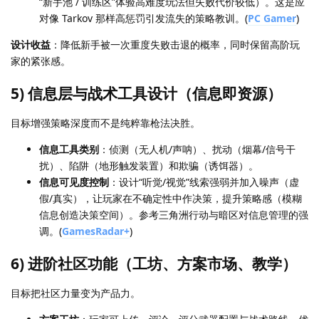
“新手池 / 训练区”体验高难度玩法但失败代价较低）。这是应
对像 Tarkov 那样高惩罚引发流失的策略教训。(
PC Gamer
)
设计收益
：降低新手被一次重度失败击退的概率，同时保留高阶玩
家的紧张感。
5) 信息层与战术工具设计（信息即资源）
目标增强策略深度而不是纯粹靠枪法决胜。
信息工具类别
：侦测（无人机/声呐）、扰动（烟幕/信号干
扰）、陷阱（地形触发装置）和欺骗（诱饵器）。
信息可见度控制
：设计“听觉/视觉”线索强弱并加入噪声（虚
假/真实），让玩家在不确定性中作决策，提升策略感（模糊
信息创造决策空间）。参考三角洲行动与暗区对信息管理的强
调。(
GamesRadar+
)
6) 进阶社区功能（工坊、方案市场、教学）
目标把社区力量变为产品力。