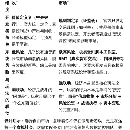
维
收”
市场”
度
开
价值定义者（中央银
规则制定者（证监会）
。官方只设定
发
行）
。官方统一定价，直
交易规则（如税率），物品价值由市
者
接控制货币产出与回收，
场供需决定。开发者需要通过“宏观
角
经济模型稳定、可预测、
调控”来间接影响市场。
色
易于平衡。
系
低风险
。几乎没有通货膨
极高风险
。极易受到
脚本工作室、
统
胀或市场崩溃的风险，能
RMT（真实货币交易）、囤积居奇
等
风
有效保护新手。缺点是缺
因素的冲击。这要求开发者具备极高
险
乏深度。
的经济系统设计和监控能力。
与
强联动
。经济本身就是核心玩法之
玩
弱联动
。经济是战斗的
一。玩家的行为不再是单纯的“搜打
法
“附属品”，玩家只需记住
撤”，而是
“信息收集 → 市场分析 →
的
“什么东西值钱”。
风险投资 → 战场执行 → 资本变现”
联
的完整闭环。
动
设计启示
：选择自由市场，意味着你不仅在做射击游戏，更是在
运
营一个虚拟社会
。这需要配备专门的经济策划和数据监控团队，并