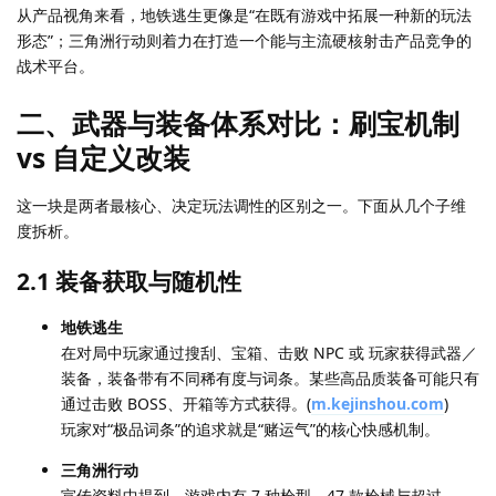
从产品视角来看，地铁逃生更像是“在既有游戏中拓展一种新的玩法
形态”；三角洲行动则着力在打造一个能与主流硬核射击产品竞争的
战术平台。
二、武器与装备体系对比：刷宝机制
vs 自定义改装
这一块是两者最核心、决定玩法调性的区别之一。下面从几个子维
度拆析。
2.1 装备获取与随机性
地铁逃生
在对局中玩家通过搜刮、宝箱、击败 NPC 或 玩家获得武器／
装备，装备带有不同稀有度与词条。某些高品质装备可能只有
通过击败 BOSS、开箱等方式获得。(
m.kejinshou.com
)
玩家对“极品词条”的追求就是“赌运气”的核心快感机制。
三角洲行动
宣传资料中提到，游戏内有 7 种枪型、47 款枪械与超过