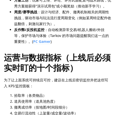
方案工坊
：玩家可上传、评论、评分武器配置与战术路线，优
秀方案能获得“演示试用包”或小额奖励（推动新手学习）。
周度/赛季挑战
：设计与经济、配件、撤离机制相关的周期性
挑战，驱动市场与玩法流行度周期变化（例如某周特定配件收
益翻倍，刺激玩家行为）。
反作弊/反投机监控
：自动检测异常交易/机器人搬砖/外挂
等，保护市场与体验（Tarkov 的市场问题提醒我们这一点的
重要性）。(
PC Gamer
)
运营与数据指标（上线后必须
实时盯的十个指标）
为了让上面系统可持续且可控，建议在上线后密切监控并把这些写
入 KPI/监控面板：
拾取率（各类物品）
道具使用率（道具池热度）
撤离成功率（按地图/时间段细分）
交易行流动性（上架量/成交量/波动率）