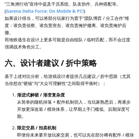
“三角洲行动”宣传中提及干员系统、队友协作、兵种搭配等。
(
Garena Delta Force: On Mobile & PC!
)
如果设计得当，可以将部分玩家行为置于“团队博弈 / 分工合作”维
度：谁负责侦察、谁负责突击、谁负责掩护撤离、谁负责掩护后
撤。
而地铁逃生在设计上更多可能是自由组队 / 临时匹配，而不会过度
强调战术角色分工。
六、设计者建议 / 折中策略
基于上述对比分析，给游戏设计者提供几点建议／折中思路（尤其
当你想在“硬核”与“大众可理解性”之间取得平衡时）：
渐进式解锁 / 渐变复杂度
从简单的随机掉落 + 配件机制切入，当玩家熟悉后，再逐步
开放更深改装 / 模块体系，让早期上手门槛低、后期深度可
期。
限定交易 / 拍卖机制
即便你未来要开放玩家交易，也可以先在部分稀有配件 / 模块