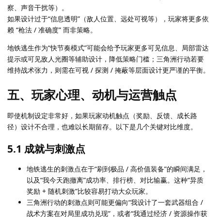
察、声音干扰等）。
如果设计过于“信息透明”（敌人位置、远处可视等），玩家将更多依
赖 “枪法 / 准确度” 而非策略。
地铁逃生作为“快节奏模式”可能会给予玩家更多可见信息、局部雷达
提示或可见敌人光圈等辅助设计，降低策略门槛；三角洲行动若要
维持战术张力，则需在可视 / 探测 / 掩蔽等层面设计更严谨的平衡。
五、玩家心理、动机与运营触点
即使机制设定非常好，如果玩家动机触点（奖励、反馈、成长路
径）设计不合理，也难以长期留存。以下是几个关键对比维度。
5.1 成就与刺激点
地铁逃生的刺激点在于“刷到极品 / 高价值装备”的瞬间满足，
以及“我今天跑撤离”成功率、排行榜、对比输赢。这种“异质
奖励 + 随机刺激”比较容易打动大众玩家。
三角洲行动的刺激点则可能更偏向“我设计了一套武器组合 /
战术方案在对局里成功兑现”，或者“我通过经济 / 资源操作获