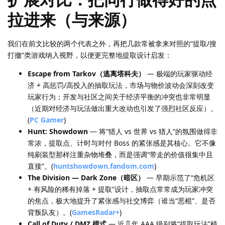
拉进来（与来源）
我们在前文比较的两个代表之外，再把几款常被拿来对照的“提取/搜
打撤”类游戏纳入视野，以便更完整地提取设计启发：
Escape from Tarkov（逃离塔科夫）
— 极端的玩家驱动经
济 + 高惩罚/高投入的抽取玩法，市场与物价波动会深刻改变
玩家行为；开发与社区之间关于经济平衡的冲突也非常明显
（近期对经济与玩法做出重大改动也引发了强烈社区反应）。
(
PC Gamer
)
Hunt: Showdown
— 将“猎人 vs 世界 vs 猎人”的氛围做得非
常浓，提取点、计时与对付 Boss 的紧张感是其核心。它不像
纯刷装型那样注重杂物堆叠，而是强调“带走的价值很集中且
直接”。(
huntshowdown.fandom.com
)
The Division — Dark Zone（暗区）
— 早期示范了“危机区
+ 有风险的稀有掉落 + 提取”设计，抽取点常常成为玩家冲突
的焦点，极大地提升了紧张感与社交博弈（谁当“恶棍”、是否
背叛队友）。(
GamesRadar+
)
Call of Duty / DMZ 模式
— 近几年 AAA 级别将“提取玩法”植