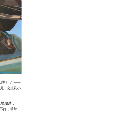
卫军》了 ——
调。没想到小
乱地做菜，一
不好，常常一