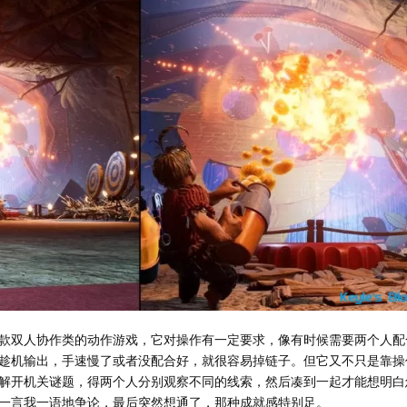
款双人协作类的动作游戏，它对操作有一定要求，像有时候需要两个人配
趁机输出，手速慢了或者没配合好，就很容易掉链子。但它又不只是靠操
解开机关谜题，得两个人分别观察不同的线索，然后凑到一起才能想明白
一言我一语地争论，最后突然想通了，那种成就感特别足。