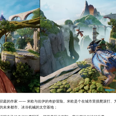
径庭的作家 —— 米欧与佐伊的奇妙冒险。米欧是个在城市里摸爬滚打、
的未来都市、冰冷机械的太空基地；