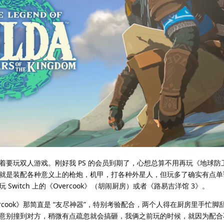
要玩双人游戏。刚好我 PS 的会员到期了，心想总算不用再玩《地球防
就是装配各种意义上的枪炮，机甲，打各种外星人，但玩多了确实有点单
witch 上的《Overcook》（胡闹厨房）或者《路易吉洋馆 3》。
rcook》那简直是 “友尽神器”，特别考验配合，两个人得在厨房里手忙脚
意别撞到对方，稍微有点疏忽就会搞砸，我俩之前玩的时候，就因为配合