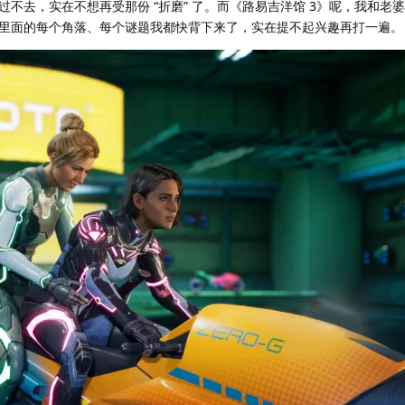
不去，实在不想再受那份 “折磨” 了。而《路易吉洋馆 3》呢，我和老
里面的每个角落、每个谜题我都快背下来了，实在提不起兴趣再打一遍。