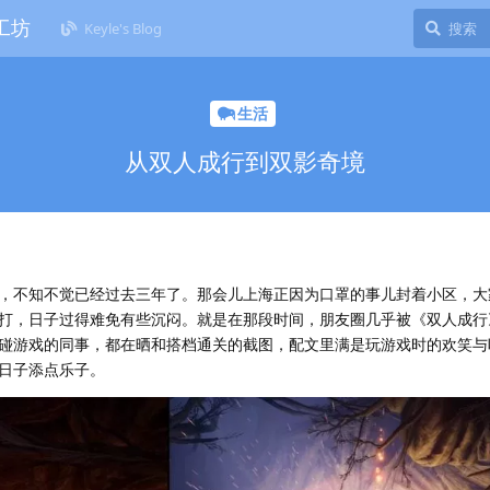
藏工坊
Keyle's Blog
生活
从双人成行到双影奇境
，不知不觉已经过去三年了。那会儿上海正因为口罩的事儿封着小区，大
打，日子过得难免有些沉闷。就是在那段时间，朋友圈几乎被《双人成行
碰游戏的同事，都在晒和搭档通关的截图，配文里满是玩游戏时的欢笑与
日子添点乐子。