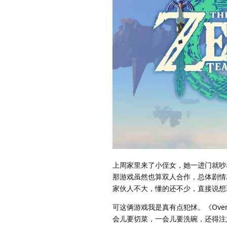
上周家里来了小侄女，她一进门就吵着
那游戏虽然也算双人合作，总体剧情
家伙人不大，懂的还不少，直接说想玩 S
可这俩游戏我是真有点犯怵。《Ove
会儿要切菜，一会儿要洗碗，还得注